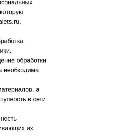
рсональных
 которую
lets.ru.
бработка
ики.
ение обработки
а необходима
материалов, а
тупность в сети
пность
чивающих их