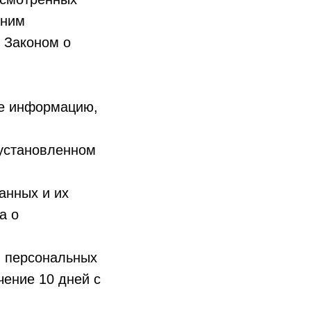
 ним
 Законом о
бе информацию,
 установленном
анных и их
а о
в персональных
чение 10 дней с