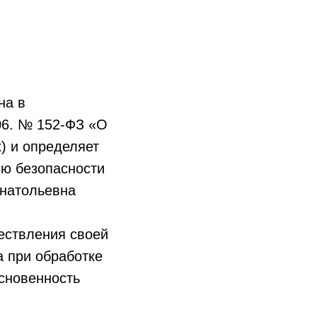
АЛЕРЕЯ
КОНТАКТЫ
на в
06. № 152-ФЗ «О
) и определяет
ию безопасности
натольевна
ествления своей
а при обработке
основенность