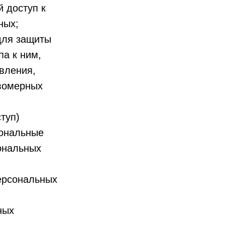
 доступ к
ных;
для защиты
па к ним,
вления,
авомерных
туп)
сональные
ональных
ерсональных
ных