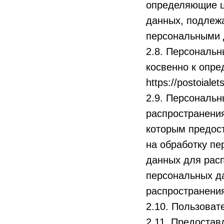
определяющие ц
данных, подлежа
персональными 
2.8. Персональ
косвенно к опр
https://postoialets
2.9. Персональ
распространения
которым предос
на обработку п
данных для рас
персональных д
распространения
2.10. Пользовате
2.11. Предоста