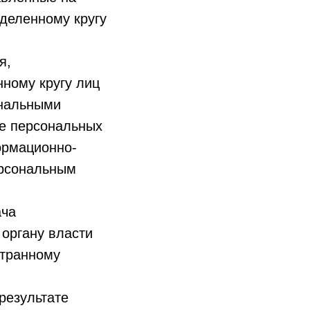
деленному кругу
я,
ному кругу лиц
ональными
ие персональных
ормационно-
ерсональным
ача
 органу власти
странному
результате