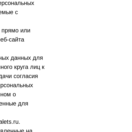
ерсональных
емые с
 прямо или
еб-сайта
ных данных для
ого круга лиц к
дачи согласия
ерсональных
оном о
енные для
lets.ru.
авленные на