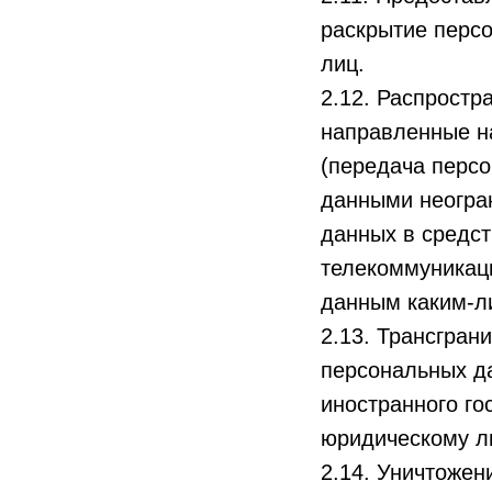
раскрытие перс
лиц.
2.12. Распрост
направленные н
(передача перс
данными неогран
данных в средс
телекоммуникац
данным каким-л
2.13. Трансгра
персональных да
иностранного го
юридическому л
2.14. Уничтожен