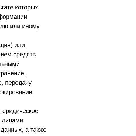
ьтате которых
нформации
елю или иному
ция) или
нием средств
альными
хранение,
е, передачу
локирование,
, юридическое
и лицами
данных, а также