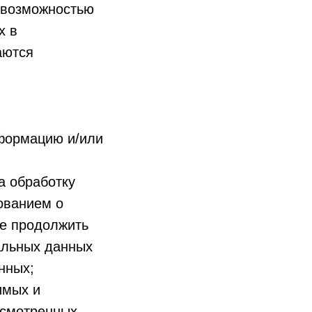
евозможностью
х в
аются
формацию и/или
а обработку
ованием о
е продолжить
альных данных
нных;
имых и
усмотренных